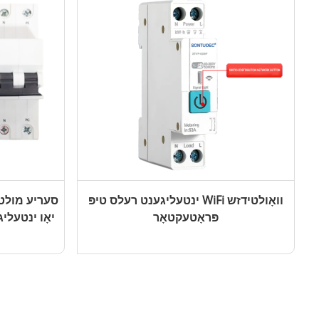
ינטעליגענט רעלס טיפּ WiFi וואָולטידזש
פּראָטעקטאָר
יאָו ינטעלי