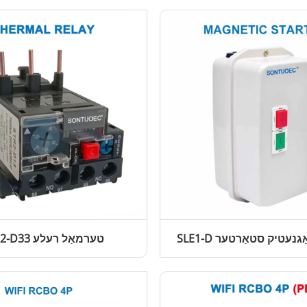
ע מאַגנעטיק סטאַרטער
STR2-D33 טערמאַל רעלע