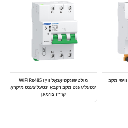
וויפי מקב
WiFi Rs485 מולטיפונקטיאָנאַל ווייַז
ינטעליגענט מקב רקבאָ ינטעליגענט מיקראָ
קרייַז צוימען