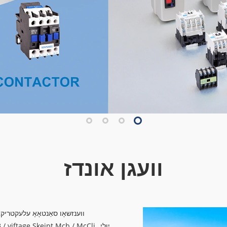
וועגן אונדז
ווענזשאָו סאַנטאָאָ עלעקטריקאַ