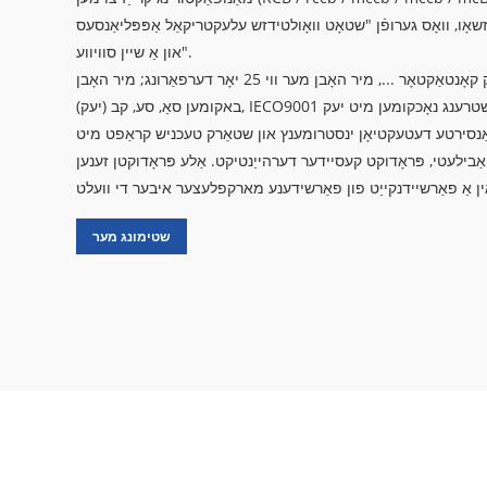
שאָו, וואָס גערופֿן "שטאָט וואָולטידזש עלעקטריקאַל אַפּפּליאַנסעס
"און אַ שיין סוויווע.
אין די פעלד פון קרייַז צוימען און אַק קאָנטאַקטאָר ..., מיר האָבן מער ווי 25 יאָר דערפאַרונג; מיר האָבן
באקומען סאַ, סע, קב (יעק), IECO9001 אַפּרווואַלז און די קוואַליטעט שטרענג נאָכקומען מיט יעק
אַנסירטע דעטעקטיאָן ינסטרומענץ און שטאַרק טעכניש קראַפט מיט
אַבילעטי, פּראָדוקט קעסיידער דערהייַנטיקט. אַלע פּראָדוקטן זענען
שטימונג מער