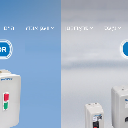
נייַעס
פּראָדוקטן
וועגן אונדז
היים