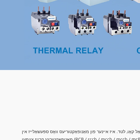
ל קאָו, לטד. איז איינער פון מאַנופאַקטוריעס וואָס ספּעשאַלייז אין
מאַנופאַקטורינג קרייַז צוימען (RCB / rccb / mccb / mccb / mcB / viftage Skeipt Mcb / McCli, יולי,