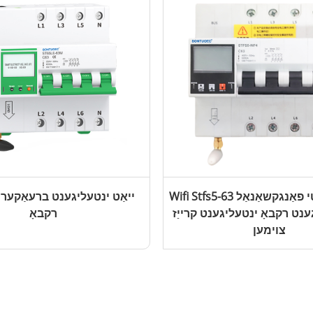
Wifi Stfs5-63 סעריע מולטי פאַנגקשאַנאַל
ייאַט ינטעליגענט ברעאַקער 
גענט רקבאָ ינטעליגענט קרייַז
רקבאָ
צוימען