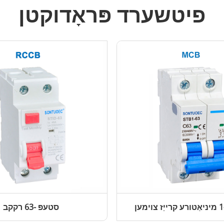
פיטשערד פּראָדוקטן
סטעפּ -63 רקקב