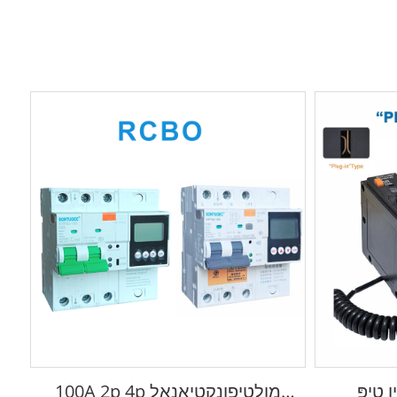
100A 2p 4p מולטיפונקטיאָנאַל
פ