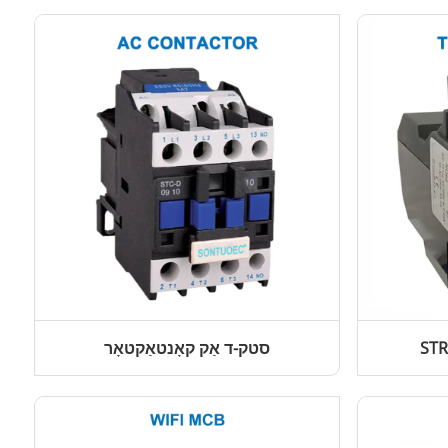
סטק-ד אַק קאָנטאַקטאָר