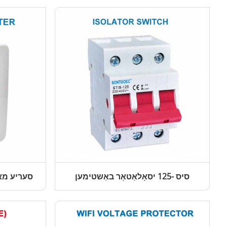
סיס -125 יסאָלאַטאָר באַשטימען
SLE1-D סערי