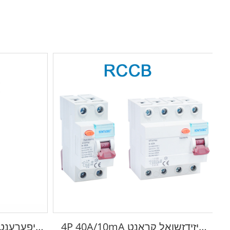
4P 40A/10mA ריזידזשואַל קראַנט
דיפערענטשא