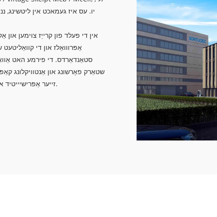
יו. עס איז געמאכט אין ליטשינג, ננז
סטאַנדאַרדס. די פירמע האט אַוו
שטאַרק פאָרשונג און אַנטוויקלונג קאַפּ
זייער אַפּרישיייטיד אין אַ פאַרשיידנקייַט פון פאַרשידענע מארקפלעצער איבער די וועלט.