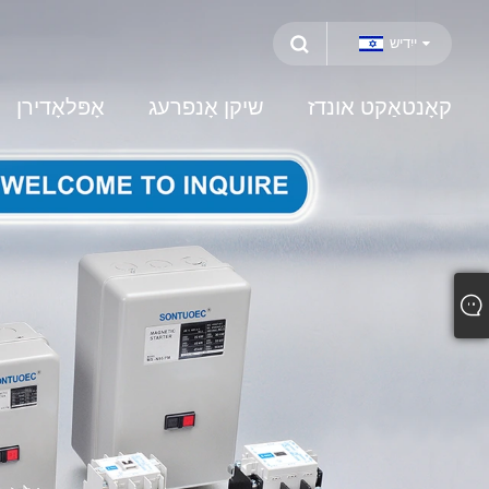
ייִדיש
קאָנטאַקט אונדז
שיקן אָנפרעג
אָפּלאָדירן