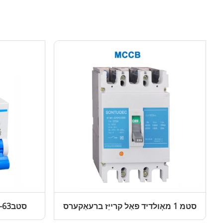
סטמ 1 מאָולדיד פאַל קרייַז ברעאַקערס
סטב1-63 מיניאַטורע קרייַז צוימען