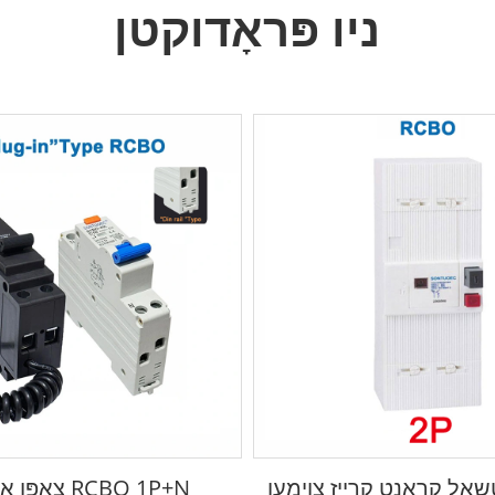
ניו פּראָדוקטן
ַל קראַנט קרייַז צוימען
צאַפּן אין טיפּ RCBO 1P+N