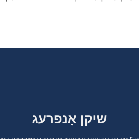
רקבאָ
שיקן אָנפרעג
וו אונדז אין